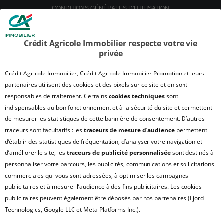
CONDITIONS GÉNÉRALES D'UTILISATION
POLITIQUE DE CONFIDENTIALITÉ
POLITIQUE DE PROTECTION DES DONNÉES
Crédit Agricole Immobilier respecte votre vie
privée
SATISFACTION CLIENT
RETROUVER VOS ESPACES CLIENTS
Crédit Agricole Immobilier, Crédit Agricole Immobilier Promotion et leurs
UN PROBLÈME SUR LE SITE ?
partenaires utilisent des cookies et des pixels sur ce site et en sont
responsables de traitement. Certains
cookies techniques
sont
PLAN DU SITE
indispensables au bon fonctionnement et à la sécurité du site et permettent
FAQ - ACHAT
de mesurer les statistiques de cette bannière de consentement. D’autres
QUI SOMMES NOUS ?
traceurs sont facultatifs : les
traceurs de mesure d’audience
permettent
d’établir des statistiques de fréquentation, d’analyser votre navigation et
MODULE DE GESTION DES COOKIES
d’améliorer le site, les
traceurs de publicité personnalisée
sont destinés à
HONORAIRES TRANSACTION
personnaliser votre parcours, les publicités, communications et sollicitations
HONORAIRES LOCATION
commerciales qui vous sont adressées, à optimiser les campagnes
publicitaires et à mesurer l’audience à des fins publicitaires. Les cookies
HONORAIRES GESTION LOCATIVE
publicitaires peuvent également être déposés par nos partenaires (Fjord
GESTION DE VOS DONNÉES PERSONNELLES
Technologies, Google LLC et Meta Platforms Inc.).
NOUS REJOINDRE