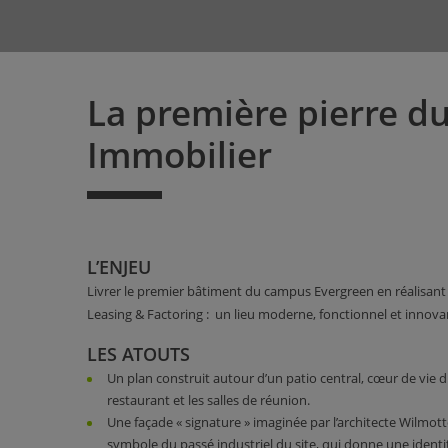
La première pierre d
Immobilier
L’ENJEU
Livrer le premier bâtiment du campus Evergreen en réalisant l
Leasing & Factoring : un lieu moderne, fonctionnel et innova
LES ATOUTS
Un plan construit autour d’un patio central, cœur de vie 
restaurant et les salles de réunion.
Une façade « signature » imaginée par l’architecte Wilmott
symbole du passé industriel du site, qui donne une ident