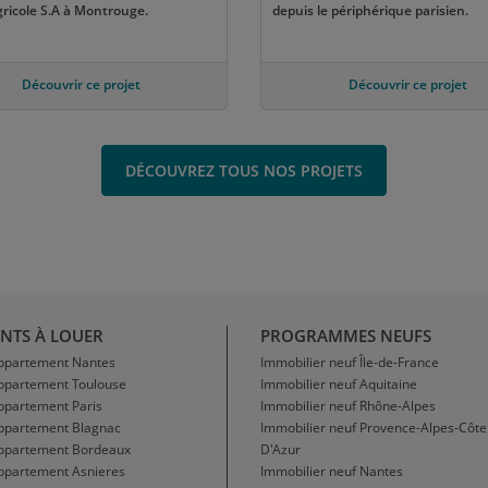
gricole S.A à Montrouge.
depuis le périphérique parisien.
Découvrir ce projet
Découvrir ce projet
DÉCOUVREZ TOUS NOS PROJETS
NTS À LOUER
PROGRAMMES NEUFS
Appartement Nantes
Immobilier neuf Île-de-France
Appartement Toulouse
Immobilier neuf Aquitaine
ppartement Paris
Immobilier neuf Rhône-Alpes
Appartement Blagnac
Immobilier neuf Provence-Alpes-Côte
Appartement Bordeaux
D'Azur
ppartement Asnieres
Immobilier neuf Nantes