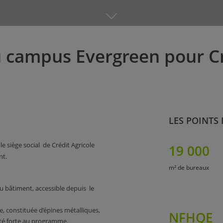
u campus Evergreen pour Cr
LES POINTS
e siège social de Crédit Agricole
19 000
nt.
m² de bureaux
du bâtiment, accessible depuis le
e, constituée d’épines métalliques,
NFHQE
ité forte au programme.