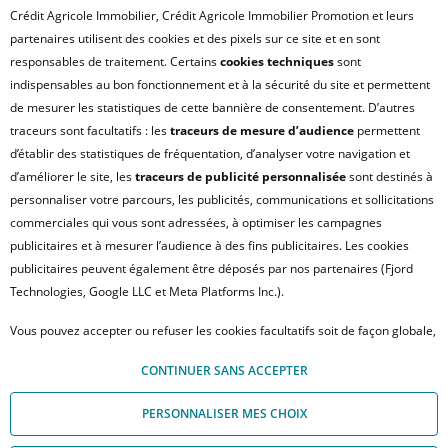
Crédit Agricole Immobilier, Crédit Agricole Immobilier Promotion et leurs
partenaires utilisent des cookies et des pixels sur ce site et en sont
responsables de traitement. Certains
cookies techniques
sont
indispensables au bon fonctionnement et à la sécurité du site et permettent
de mesurer les statistiques de cette bannière de consentement. D’autres
traceurs sont facultatifs : les
traceurs de mesure d’audience
permettent
d’établir des statistiques de fréquentation, d’analyser votre navigation et
d’améliorer le site, les
traceurs de publicité personnalisée
sont destinés à
personnaliser votre parcours, les publicités, communications et sollicitations
commerciales qui vous sont adressées, à optimiser les campagnes
publicitaires et à mesurer l’audience à des fins publicitaires. Les cookies
publicitaires peuvent également être déposés par nos partenaires (Fjord
Technologies, Google LLC et Meta Platforms Inc.).
PARIS
Kleber
Vous pouvez accepter ou refuser les cookies facultatifs soit de façon globale,
Appartement F7
soit personnaliser votre choix par type de cookies. À défaut, vous ne pourrez
7 913 €
CONTINUER SANS ACCEPTER
pas poursuivre votre navigation sur notre site. Votre choix peut être modifié
à partir de
à tout moment, en cliquant sur le lien « Module de Gestion des cookies", en
PERSONNALISER MES CHOIX
bas de page.