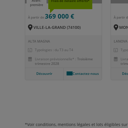
Avant-
Frais de notaire offerts*
première
369 000 €
À partir de
À partir 
VILLE-LA-GRAND (74100)
MONT
ALTA MAGNA
LANOVA
Typologies : du T3 au T4
Typo
Livraison prévisionnelle* :
Troisième
Livr
trimestre 2028
trim
Découvrir
Contactez-nous
Déc
*Voir conditions, mentions légales et lots éligibles 