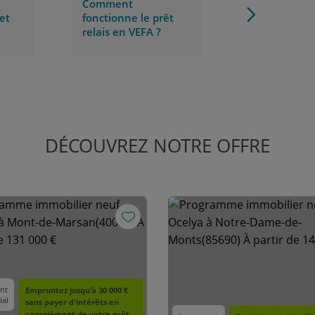
Comment
et
fonctionne le prêt
relais en VEFA ?
 ?
DÉCOUVREZ NOTRE OFFRE
nt
Empruntez jusqu'à 30 000 €
ial
sans payer d'intérêts en
complément de votre prêt