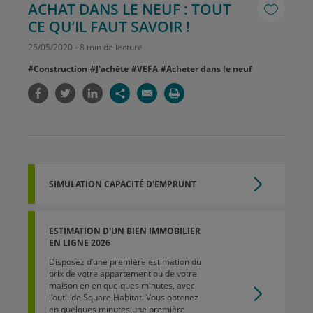
ACHAT DANS LE NEUF : TOUT
CE QU’IL FAUT SAVOIR !
25
/
05
/
2020
-
8 min de lecture
#Construction
#J'achète
#VEFA
#Acheter dans le neuf
SIMULATION CAPACITÉ D'EMPRUNT
ESTIMATION D'UN BIEN IMMOBILIER
EN LIGNE 2026
Disposez d’une première estimation du
prix de votre appartement ou de votre
maison en en quelques minutes, avec
l'outil de Square Habitat. Vous obtenez
en quelques minutes une première