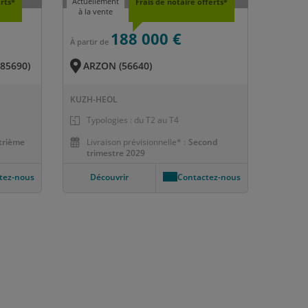
Actuellement
erts*
Frais de notaire offerts*
à la vente
188 000 €
À partir de
85690)
ARZON (56640)
KUZH-HEOL
Typologies : du T2 au T4
trième
Livraison prévisionnelle* :
Second
trimestre 2029
tez-nous
Découvrir
Contactez-nous