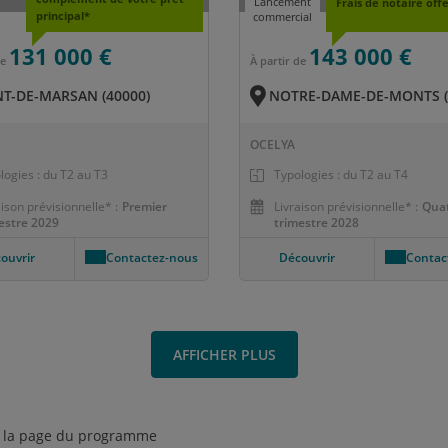
Lancement
Frais de notaire off
principal*
commercial
131 000 €
143 000 €
de
À partir de
-DE-MARSAN (40000)
NOTRE-DAME-DE-MONTS (
OCELYA
logies : du T2 au T3
Typologies : du T2 au T4
aison prévisionnelle* :
Premier
Livraison prévisionnelle* :
Qua
estre 2029
trimestre 2028
ouvrir
Contactez-nous
Découvrir
Contac
AFFICHER PLUS
sur la page du programme