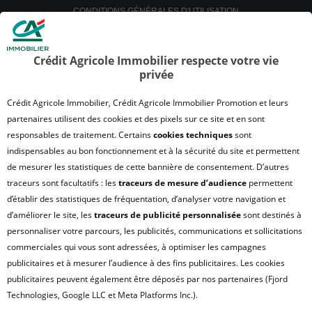
CONDITIONS GÉNÉRALES D'UTILISATION
POLITIQUE DE CONFIDENTIALITÉ
POLITIQUE DE PROTECTION DES DONNÉES
Crédit Agricole Immobilier respecte votre vie
privée
SATISFACTION CLIENT
RETROUVER VOS ESPACES CLIENTS
Crédit Agricole Immobilier, Crédit Agricole Immobilier Promotion et leurs
UN PROBLÈME SUR LE SITE ?
partenaires utilisent des cookies et des pixels sur ce site et en sont
responsables de traitement. Certains
cookies techniques
sont
PLAN DU SITE
indispensables au bon fonctionnement et à la sécurité du site et permettent
FAQ - ACHAT
de mesurer les statistiques de cette bannière de consentement. D’autres
QUI SOMMES NOUS ?
traceurs sont facultatifs : les
traceurs de mesure d’audience
permettent
d’établir des statistiques de fréquentation, d’analyser votre navigation et
MODULE DE GESTION DES COOKIES
d’améliorer le site, les
traceurs de publicité personnalisée
sont destinés à
HONORAIRES TRANSACTION
personnaliser votre parcours, les publicités, communications et sollicitations
HONORAIRES LOCATION
commerciales qui vous sont adressées, à optimiser les campagnes
publicitaires et à mesurer l’audience à des fins publicitaires. Les cookies
HONORAIRES GESTION LOCATIVE
publicitaires peuvent également être déposés par nos partenaires (Fjord
GESTION DE VOS DONNÉES PERSONNELLES
Technologies, Google LLC et Meta Platforms Inc.).
NOUS REJOINDRE