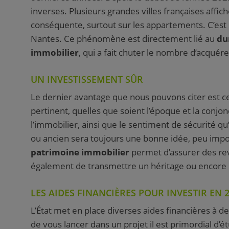
inverses. Plusieurs grandes villes françaises affic
conséquente, surtout sur les appartements. C’est
Nantes. Ce phénomène est directement lié au
du
immobilier
, qui a fait chuter le nombre d’acquér
UN INVESTISSEMENT SÛR
Le dernier avantage que nous pouvons citer est cer
pertinent, quelles que soient l’époque et la conjonct
l’immobilier, ainsi que le sentiment de sécurité qu
ou ancien sera toujours une bonne idée, peu impor
patrimoine immobilier
permet d’assurer des re
également de transmettre un héritage ou encore 
LES AIDES FINANCIÈRES POUR INVESTIR EN 
L’État met en place diverses aides financières à d
de vous lancer dans un projet il est primordial d’ét