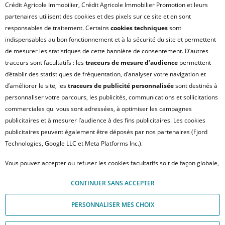
Crédit Agricole Immobilier, Crédit Agricole Immobilier Promotion et leurs
UN PROBLÈME SUR LE SITE ?
partenaires utilisent des cookies et des pixels sur ce site et en sont
responsables de traitement. Certains
cookies techniques
sont
PLAN DU SITE
indispensables au bon fonctionnement et à la sécurité du site et permettent
FAQ - ACHAT
de mesurer les statistiques de cette bannière de consentement. D’autres
QUI SOMMES NOUS ?
traceurs sont facultatifs : les
traceurs de mesure d’audience
permettent
d’établir des statistiques de fréquentation, d’analyser votre navigation et
MODULE DE GESTION DES COOKIES
d’améliorer le site, les
traceurs de publicité personnalisée
sont destinés à
HONORAIRES TRANSACTION
personnaliser votre parcours, les publicités, communications et sollicitations
HONORAIRES LOCATION
commerciales qui vous sont adressées, à optimiser les campagnes
publicitaires et à mesurer l’audience à des fins publicitaires. Les cookies
HONORAIRES GESTION LOCATIVE
publicitaires peuvent également être déposés par nos partenaires (Fjord
GESTION DE VOS DONNÉES PERSONNELLES
Technologies, Google LLC et Meta Platforms Inc.).
NOUS REJOINDRE
Vous pouvez accepter ou refuser les cookies facultatifs soit de façon globale,
ACCESSIBILITÉ : NON CONFORME
soit personnaliser votre choix par type de cookies. À défaut, vous ne pourrez
© Crédit Agricole Immobilier – 12 place des États-Unis – 92545 Montrouge
CONTINUER SANS ACCEPTER
pas poursuivre votre navigation sur notre site. Votre choix peut être modifié
Cedex
à tout moment, en cliquant sur le lien « Module de Gestion des cookies", en
PERSONNALISER MES CHOIX
bas de page.