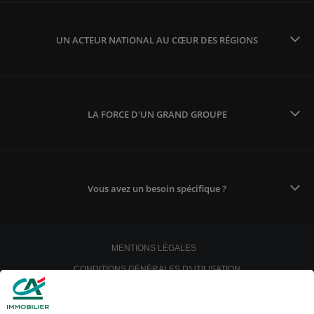
UN ACTEUR NATIONAL AU CŒUR DES RÉGIONS
LA FORCE D'UN GRAND GROUPE
Vous avez un besoin spécifique ?
MENTIONS LÉGALES
CONDITIONS GÉNÉRALES D'UTILISATION
POLITIQUE DE CONFIDENTIALITÉ
POLITIQUE DE PROTECTION DES DONNÉES