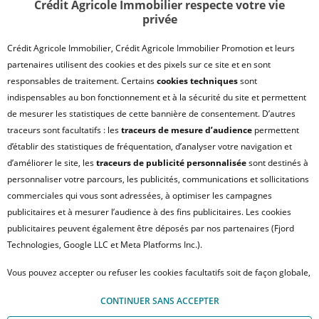
Crédit Agricole Immobilier respecte votre vie
privée
SATISFACTION CLIENT
RETROUVER VOS ESPACES CLIENTS
Crédit Agricole Immobilier, Crédit Agricole Immobilier Promotion et leurs
UN PROBLÈME SUR LE SITE ?
partenaires utilisent des cookies et des pixels sur ce site et en sont
responsables de traitement. Certains
cookies techniques
sont
PLAN DU SITE
indispensables au bon fonctionnement et à la sécurité du site et permettent
FAQ - ACHAT
de mesurer les statistiques de cette bannière de consentement. D’autres
QUI SOMMES NOUS ?
traceurs sont facultatifs : les
traceurs de mesure d’audience
permettent
d’établir des statistiques de fréquentation, d’analyser votre navigation et
MODULE DE GESTION DES COOKIES
d’améliorer le site, les
traceurs de publicité personnalisée
sont destinés à
HONORAIRES TRANSACTION
personnaliser votre parcours, les publicités, communications et sollicitations
HONORAIRES LOCATION
commerciales qui vous sont adressées, à optimiser les campagnes
publicitaires et à mesurer l’audience à des fins publicitaires. Les cookies
HONORAIRES GESTION LOCATIVE
publicitaires peuvent également être déposés par nos partenaires (Fjord
GESTION DE VOS DONNÉES PERSONNELLES
Technologies, Google LLC et Meta Platforms Inc.).
NOUS REJOINDRE
Vous pouvez accepter ou refuser les cookies facultatifs soit de façon globale,
ACCESSIBILITÉ : NON CONFORME
soit personnaliser votre choix par type de cookies. À défaut, vous ne pourrez
© Crédit Agricole Immobilier – 12 place des États-Unis – 92545 Montrouge
CONTINUER SANS ACCEPTER
pas poursuivre votre navigation sur notre site. Votre choix peut être modifié
Cedex