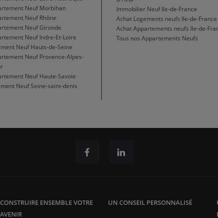
artement Neuf Morbihan
Immobilier Neuf Ile-de-France
artement Neuf Rhône
Achat Logements neufs Ile-de-France
artement Neuf Gironde
Achat Appartements neufs Ile-de-Fra
rtement Neuf Indre-Et-Loire
Tous nos Appartements Neufs
ement Neuf Hauts-de-Seine
artement Neuf Provence-Alpes-
r
artement Neuf Haute-Savoie
ment Neuf Seine-saint-denis
CONSTRUIRE ENSEMBLE VOTRE
UN CONSEIL PERSONNALISÉ
AVENIR