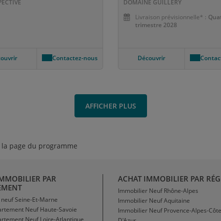
PECTIVE
DOMAINE GUILLERY
Livraison prévisionnelle* :
Qua
trimestre 2028
ouvrir
Contactez-nous
Découvrir
Contac
AFFICHER PLUS
sur la page du programme
IMMOBILIER PAR
ACHAT IMMOBILIER PAR RÉ
EMENT
Immobilier Neuf Rhône-Alpes
 neuf Seine-Et-Marne
Immobilier Neuf Aquitaine
artement Neuf Haute-Savoie
Immobilier Neuf Provence-Alpes-Côt
rtement Neuf Loire-Atlantique
D'Azur