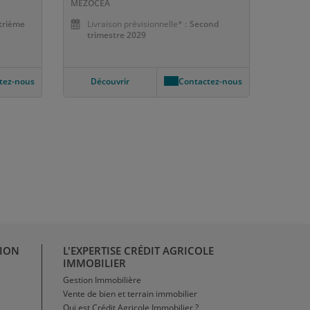
MEZOCEA
trième
Livraison prévisionnelle* :
Second
trimestre 2029
tez-nous
Découvrir
Contactez-nous
GION
L'EXPERTISE CRÉDIT AGRICOLE
IMMOBILIER
Gestion Immobilière
Vente de bien et terrain immobilier
e
Qui est Crédit Agricole Immobilier ?