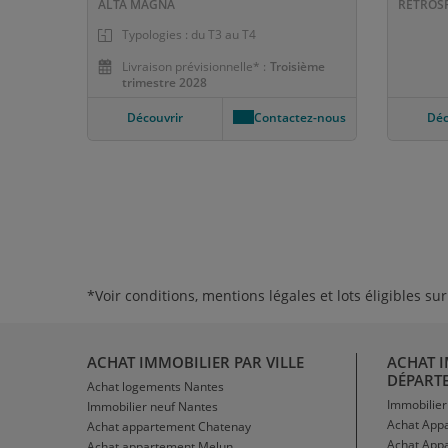
ALTA MAGNA
RÉTROS
Typologies : du T3 au T4
Livraison prévisionnelle* :
Troisième
trimestre 2028
Découvrir
Contactez-nous
Déc
*Voir conditions, mentions légales et lots éligibles 
ACHAT IMMOBILIER PAR VILLE
ACHAT 
DÉPART
Achat logements Nantes
Immobilier
Immobilier neuf Nantes
Achat App
Achat appartement Chatenay
Achat Appa
Achat appartement Melun