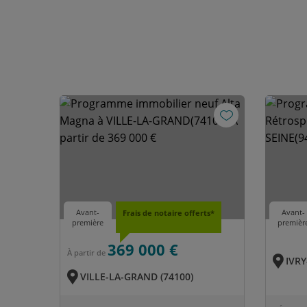
Avant-
Avant-
Frais de notaire offerts*
première
premièr
369 000 €
À partir de
IVRY
VILLE-LA-GRAND (74100)