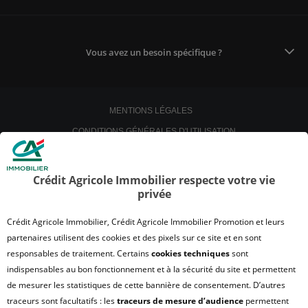
Vous avez un besoin spécifique ?
MENTIONS LÉGALES
CONDITIONS GÉNÉRALES D'UTILISATION
POLITIQUE DE CONFIDENTIALITÉ
POLITIQUE DE PROTECTION DES DONNÉES
Crédit Agricole Immobilier respecte votre vie
privée
SATISFACTION CLIENT
RETROUVER VOS ESPACES CLIENTS
Crédit Agricole Immobilier, Crédit Agricole Immobilier Promotion et leurs
UN PROBLÈME SUR LE SITE ?
partenaires utilisent des cookies et des pixels sur ce site et en sont
responsables de traitement. Certains
cookies techniques
sont
PLAN DU SITE
indispensables au bon fonctionnement et à la sécurité du site et permettent
FAQ - ACHAT
de mesurer les statistiques de cette bannière de consentement. D’autres
QUI SOMMES NOUS ?
traceurs sont facultatifs : les
traceurs de mesure d’audience
permettent